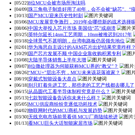
[05/22]
8位MCU会被市场所淘汰吗
[04/09]
珠三角电子制造好用了40年，会不会被“缺芯”、“
[10/13]
国产MCU迎来历史性时刻
[03/06]
MCU发展竞争激烈，2019年会哪些新的战术选择
[08/06]
中国大举投入芯片市场 美国信“芯”或崩溃
[03/25]
英特尔延长14nm工艺周期，10nm被推迟到2017年
[03/18]
全球景气不甚明朗，台湾电路板仍居领先地位
[02/01]
华为海思自主设计的ARM芯片出炉结果究竟咋样
[10/29]
国产芯片发展不顺 中国企业靠收购积累专利
[10/08]
大陆半导体销售上半年大增
[09/07]
8位微处理器为何能获称MCU界的“教父”？
[08/26]
“MCU+”层出不穷，MCU未来该花落谁家？
[08/19]
穿戴式智能设备大盘点
[06/18]
别只盯着先进工艺，那些老的工艺产线都去哪儿了
[06/15]
从晶圆代工看半导体制程究竟是什么？
[05/13]
七款智能设备告诉你未来什么样？
[05/05]
MCU供应商纷纷竞逐低功耗技术
[04/02]
物联网时代的MCU商机与发展趋势
[03/30]
无线充电市场前景看俏 MCU厂商陆续抢进
[01/13]
看MCU巨头大话智能家居市场