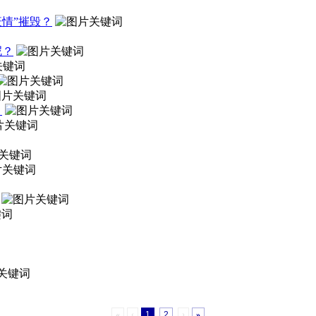
疫情”摧毁？
呢？
？
«
‹
1
2
›
»