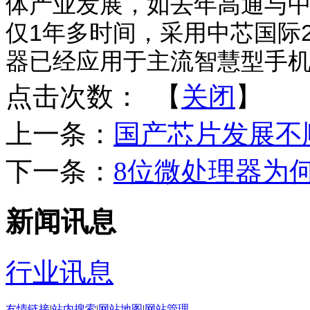
体产业发展，如去年高通与中
仅1年多时间，采用中芯国际28纳
器已经应用于主流智慧型手
点击次数：
【
关闭
】
上一条：
国产芯片发展不
下一条：
8位微处理器为何
新闻讯息
行业讯息
友情链接
|
站内搜索
|
网站地图
|
网站管理