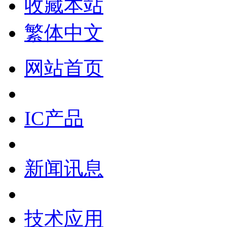
收藏本站
繁体中文
网站首页
IC产品
新闻讯息
技术应用