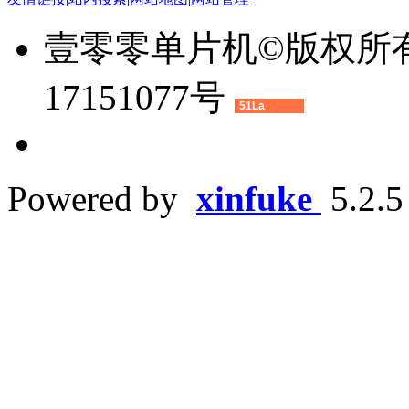
壹零零单片机©版权所有 2
17151077号
51La
Powered by
xinfuke
5.2.