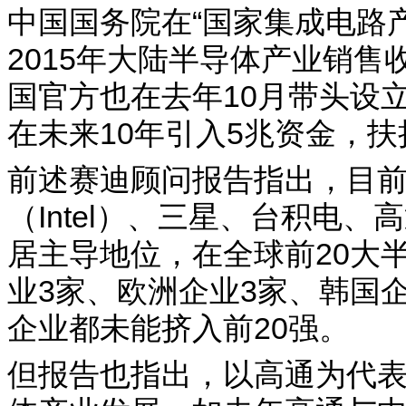
中国国务院在“国家集成电路
2015年大陆半导体产业销售
国官方也在去年10月带头设
在未来10年引入5兆资金，
前述赛迪顾问报告指出，目
（Intel）、三星、台积电、
居主导地位，在全球前20大
业3家、欧洲企业3家、韩国
企业都未能挤入前20强。
但报告也指出，以高通为代