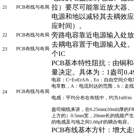
拉）要尽可能靠近放大器、
21
PCB布线与布局
电源和地以减轻其去耦效应
应时间）。
旁路电容靠近电源输入处放
22
PCB布线与布局
去耦电容置于电源输入处。
PCB布线与布局
23
个IC
PCB基本特性阻抗：由铜
量决定。具体为：1盎司0.4
电容：C=EoErA/h，Eo：自由空间介
电常数，A：电流到达的范围，h：走
PCB布线与布局
24
电感：平均分布在布线中，约为1nH/m
盎司铜线来讲，在0.25mm(10mil)厚
上方的）0.5mm宽，20mm长的线能产生
的电感及与地之间1.66pF的耦合电容。
PCB布线基本方针：增大