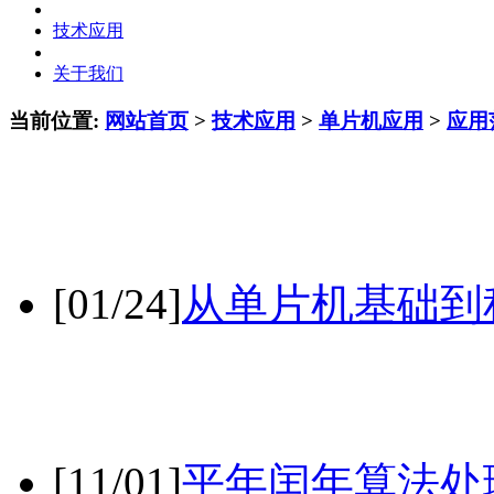
技术应用
关于我们
当前位置:
网站首页
>
技术应用
>
单片机应用
>
应用
[01/24]
从单片机基础到
[11/01]
平年闰年算法处