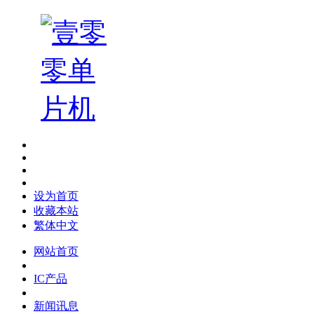
设为首页
收藏本站
繁体中文
网站首页
IC产品
新闻讯息