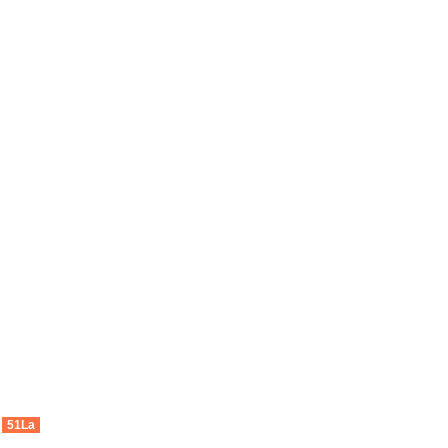
号
51La