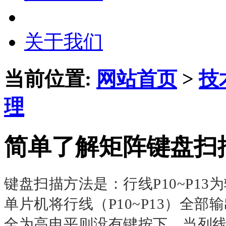
关于我们
当前位置:
网站首页
>
技
理
简单了解矩阵键盘扫
键盘扫描方法是：行线P10~P13
单片机将行线（P10~P13）全
全为高电平则没有键按下，当列