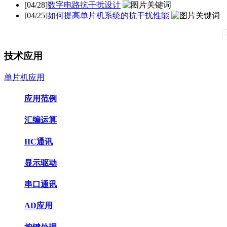
[04/28]
数字电路抗干扰设计
[04/25]
如何提高单片机系统的抗干扰性能
技术应用
单片机应用
应用范例
汇编运算
IIC通讯
显示驱动
串口通讯
AD应用