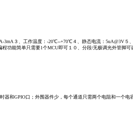
1mA-3mA３、工作温度：-20℃--+70℃４、静态电流：5uA@3V
编程功能简单只需要1个MCU即可１０、分段/无极调光外管脚可
时器和GPIO口；外围器件少，每个通道只需两个电阻和一个电