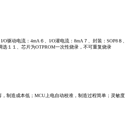
５、I/O驱动电流：4mA６、I/O灌电流：8mA７、封装：SOP8８、
调选１１、芯片为OTPROM一次性烧录，不可重复烧录
容，制造成本低；MCU上电自动校准，制造过程简单；灵敏度